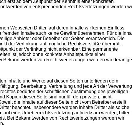
och erst ab dem Zeitpunkt der Kenntnis einer konkreten
anntwerden von entsprechenden Rechtsverletzungen werden wi
nen Webseiten Dritter, auf deren Inhalte wir keinen Einfluss
e fremden Inhalte auch keine Gewähr übernehmen. Für die Inha
eweilige Anbieter oder Betreiber der Seiten verantwortlich. Die
nkt der Verlinkung auf mögliche Rechtsverstöße überprüft.
itpunkt der Verlinkung nicht erkennbar. Eine permanente
 Seiten ist jedoch ohne konkrete Anhaltspunkte einer
ei Bekanntwerden von Rechtsverletzungen werden wir derartige
llten Inhalte und Werke auf diesen Seiten unterliegen dem
fältigung, Bearbeitung, Verbreitung und jede Art der Verwertung
echtes bedürfen der schriftlichen Zustimmung des jeweiligen
d Kopien dieser Seite sind nur für den privaten, nicht
weit die Inhalte auf dieser Seite nicht vom Betreiber erstellt
itter beachtet. Insbesondere werden Inhalte Dritter als solche
em auf eine Urheberrechtsverletzung aufmerksam werden, bitten
is. Bei Bekanntwerden von Rechtsverletzungen werden wir
n.