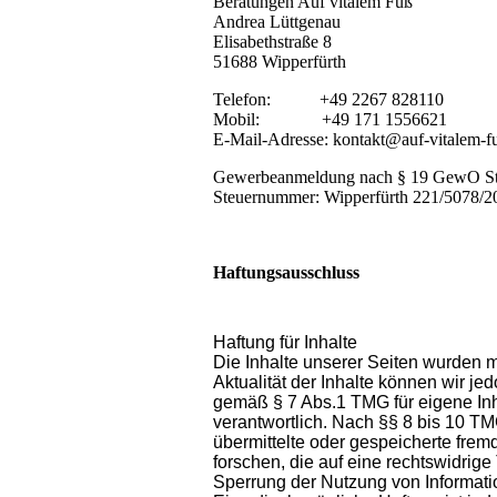
Beratungen Auf vitalem Fuß
Andrea Lüttgenau
Elisabethstraße 8
51688 Wipperfürth
Telefon: +49 2267 828110
Mobil: +49 171 1556621
E-Mail-Adresse: kontakt@auf-vitalem-f
Gewerbeanmeldung nach § 19 GewO Sta
Steuernummer: Wipperfürth 221/5078/2
Haftungsausschluss
Haftung für Inhalte
Die Inhalte unserer Seiten wurden mit
Aktualität der Inhalte können wir j
gemäß § 7 Abs.1 TMG für eigene In
verantwortlich. Nach §§ 8 bis 10 TMG
übermittelte oder gespeicherte fr
forschen, die auf eine rechtswidrige
Sperrung der Nutzung von Informati